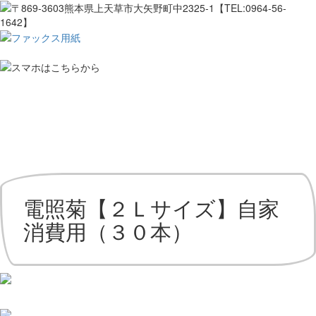
電照菊【２Ｌサイズ】自家
消費用（３０本）