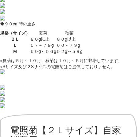
◆９０cm時の重さ
規格（サイズ）
夏菊
秋菊
２Ｌ
８０g以上
８０g以上
Ｌ
５７～７９g
６０～７９g
Ｍ
５０g～５６g
５２g～５９g
※夏菊は５月～１０月、秋菊は１０月～５月に栽培しています。
※Sサイズ及び２Sサイズの電照菊はご提供しておりません。
電照菊【２Ｌサイズ】自家