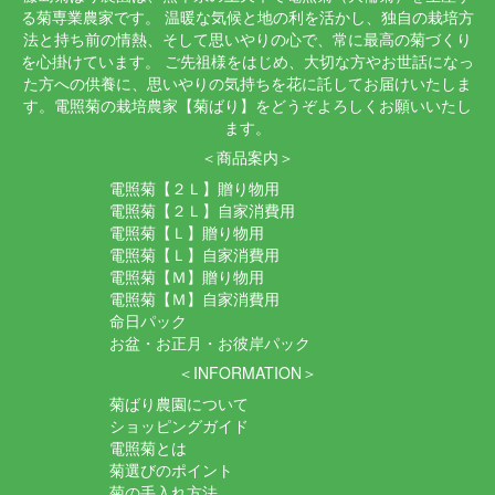
る菊専業農家です。 温暖な気候と地の利を活かし、独自の栽培方
法と持ち前の情熱、そして思いやりの心で、常に最高の菊づくり
を心掛けています。 ご先祖様をはじめ、大切な方やお世話になっ
た方への供養に、思いやりの気持ちを花に託してお届けいたしま
す。電照菊の栽培農家【菊ばり】をどうぞよろしくお願いいたし
ます。
＜商品案内＞
電照菊【２Ｌ】贈り物用
電照菊【２Ｌ】自家消費用
電照菊【Ｌ】贈り物用
電照菊【Ｌ】自家消費用
電照菊【Ｍ】贈り物用
電照菊【Ｍ】自家消費用
命日パック
お盆・お正月・お彼岸パック
＜INFORMATION＞
菊ばり農園について
ショッピングガイド
電照菊とは
菊選びのポイント
菊の手入れ方法