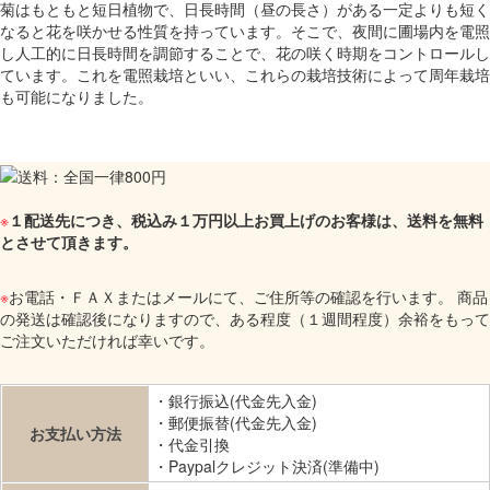
菊はもともと短日植物で、日長時間（昼の長さ）がある一定よりも短く
なると花を咲かせる性質を持っています。そこで、夜間に圃場内を電照
し人工的に日長時間を調節することで、花の咲く時期をコントロールし
ています。これを電照栽培といい、これらの栽培技術によって周年栽培
も可能になりました。
※
１配送先につき、税込み１万円以上お買上げのお客様は、送料を無料
とさせて頂きます。
※
お電話・ＦＡＸまたはメールにて、ご住所等の確認を行います。 商品
の発送は確認後になりますので、ある程度（１週間程度）余裕をもって
ご注文いただければ幸いです。
・銀行振込(代金先入金)
・郵便振替(代金先入金)
お支払い方法
・代金引換
・Paypalクレジット決済(準備中)