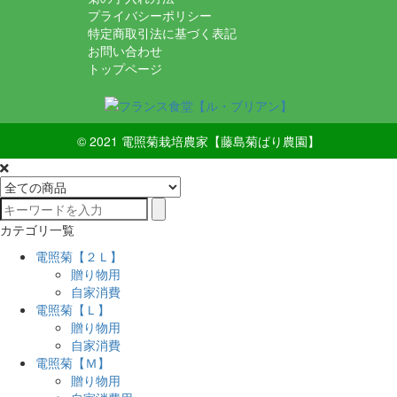
プライバシーポリシー
特定商取引法に基づく表記
お問い合わせ
トップページ
© 2021
電照菊栽培農家【藤島菊ばり農園】
カテゴリ一覧
電照菊【２Ｌ】
贈り物用
自家消費
電照菊【Ｌ】
贈り物用
自家消費
電照菊【Ｍ】
贈り物用